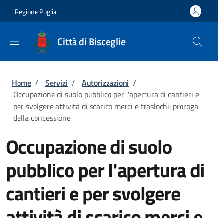
Salta al contenuto principale
Skip to footer content
Regione Puglia
Città di Bisceglie
Briciole di pane
Home
/
Servizi
/
Autorizzazioni
/
Occupazione di suolo pubblico per l'apertura di cantieri e
per svolgere attività di scarico merci e traslochi: proroga
della concessione
Occupazione di suolo
pubblico per l'apertura di
cantieri e per svolgere
attività di scarico merci e