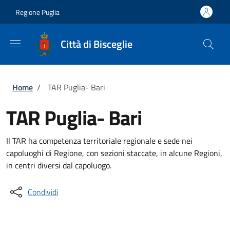
Salta al contenuto principale
Skip to footer content
Regione Puglia
Città di Bisceglie
Briciole di pane
Home
/
TAR Puglia- Bari
TAR Puglia- Bari
Il TAR ha competenza territoriale regionale e sede nei
capoluoghi di Regione, con sezioni staccate, in alcune Regioni,
in centri diversi dal capoluogo.
Condividi