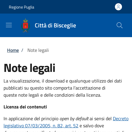
Salta al contenuto principale
Skip to footer content
Regione Puglia
Città di Bisceglie
Briciole di pane
Home
/
Note legali
Note legali
La visualizzazione, il download e qualunque utilizzo dei dati
pubblicati su questo sito comporta l'accettazione di
queste note legali e delle condizioni della licenza.
Licenza dei contenuti
In applicazione del principio
open by default
ai sensi del
Decreto
legislativo 07/03/2005, n. 82, art. 52
e salvo dove