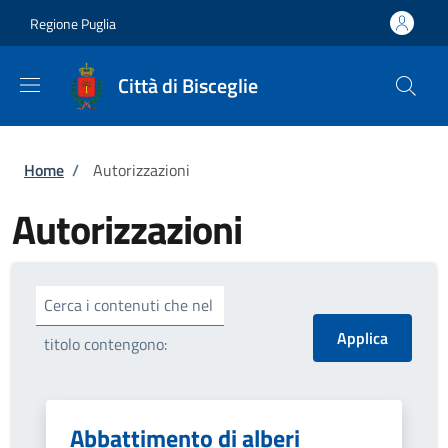
Salta al contenuto principale
Skip to footer content
Regione Puglia
Città di Bisceglie
Briciole di pane
Home
/
Autorizzazioni
Autorizzazioni
Cerca i contenuti che nel
titolo contengono:
Abbattimento di alberi