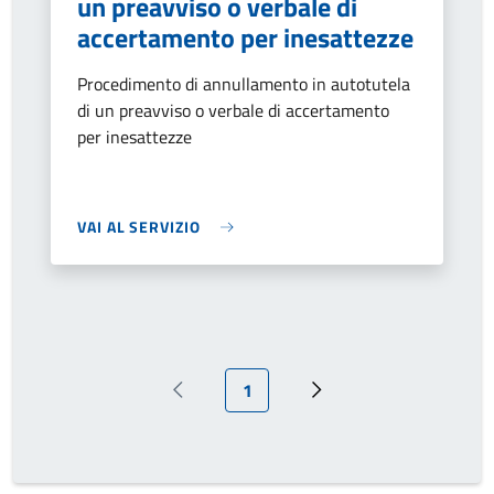
un preavviso o verbale di
accertamento per inesattezze
Procedimento di annullamento in autotutela
di un preavviso o verbale di accertamento
per inesattezze
VAI AL SERVIZIO
Pagina attuale
1
Pagina precedente
Prossima pagina