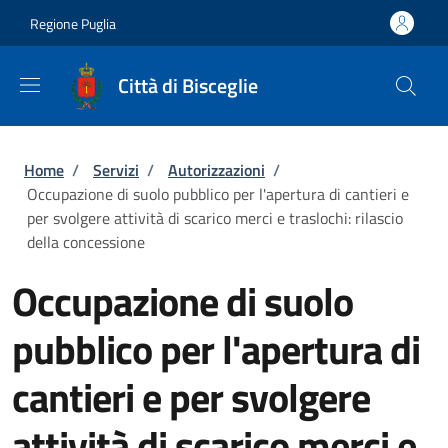
Salta al contenuto principale
Skip to footer content
Regione Puglia
Città di Bisceglie
Briciole di pane
Home
/
Servizi
/
Autorizzazioni
/
Occupazione di suolo pubblico per l'apertura di cantieri e
per svolgere attività di scarico merci e traslochi: rilascio
della concessione
Occupazione di suolo
pubblico per l'apertura di
cantieri e per svolgere
attività di scarico merci e