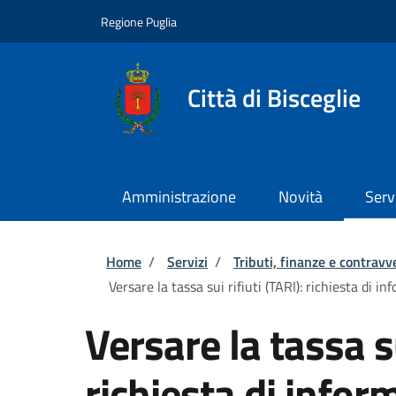
Salta al contenuto principale
Skip to footer content
Regione Puglia
Città di Bisceglie
Amministrazione
Novità
Serv
Briciole di pane
Home
/
Servizi
/
Tributi, finanze e contravv
Versare la tassa sui rifiuti (TARI): richiesta di in
Versare la tassa su
richiesta di inform