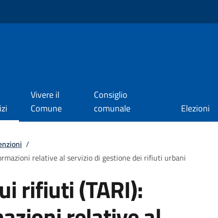
Vivere il
Consiglio
izi
Comune
comunale
Elezioni
enzioni
/
formazioni relative al servizio di gestione dei rifiuti urbani
i rifiuti (TARI):
azioni relative al