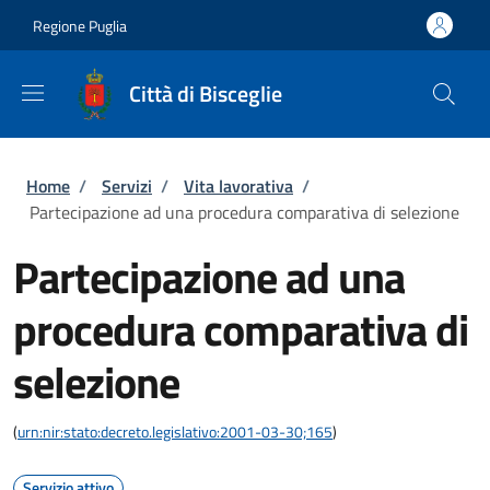
Salta al contenuto principale
Skip to footer content
Regione Puglia
Città di Bisceglie
Briciole di pane
Home
/
Servizi
/
Vita lavorativa
/
Partecipazione ad una procedura comparativa di selezione
Partecipazione ad una
procedura comparativa di
selezione
(
urn:nir:stato:decreto.legislativo:2001-03-30;165
)
Servizio attivo