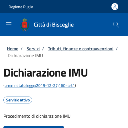
Salta al contenuto principale
Skip to footer content
Regione Puglia
Città di Bisceglie
Briciole di pane
Home
/
Servizi
/
Tributi, finanze e contravvenzioni
/
Dichiarazione IMU
Dichiarazione IMU
(
urn:nir:stato:legge:2019-12-27;160~art1
)
Servizio attivo
Procedimento di dichiarazione IMU