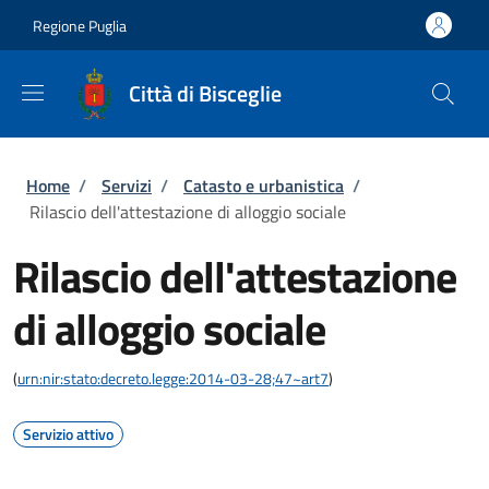
Salta al contenuto principale
Skip to footer content
Regione Puglia
Città di Bisceglie
Briciole di pane
Home
/
Servizi
/
Catasto e urbanistica
/
Rilascio dell'attestazione di alloggio sociale
Rilascio dell'attestazione
di alloggio sociale
(
urn:nir:stato:decreto.legge:2014-03-28;47~art7
)
Servizio attivo