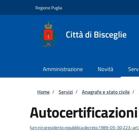
Salta al contenuto principale
Skip to footer content
Regione Puglia
Città di Bisceglie
Amministrazione
Novità
Serv
Briciole di pane
Home
/
Servizi
/
Anagrafe e stato civile
/
Autocertificazioni
(
urn:nir:presidente.repubblica:decreto:1989-05-30;223~ar