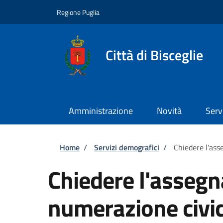
Salta al contenuto principale
Skip to footer content
Regione Puglia
Città di Bisceglie
Amministrazione
Novità
Serv
Briciole di pane
Home
/
Servizi demografici
/
Chiedere l'ass
Chiedere l'assegn
numerazione civi