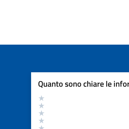
Quanto sono chiare le info
Valutazione
Valuta 5 stelle su 5
Valuta 4 stelle su 5
Valuta 3 stelle su 5
Valuta 2 stelle su 5
Valuta 1 stelle su 5