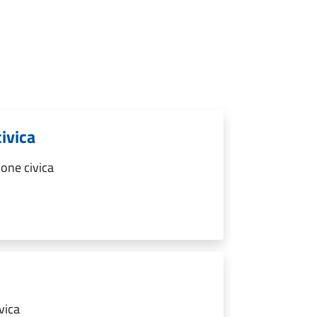
ivica
one civica
vica