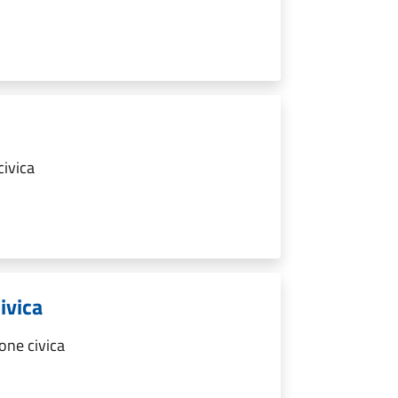
ivica
ivica
one civica