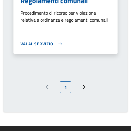
Regolamenti comunali
Procedimento di ricorso per violazione
relativa a ordinanze e regolamenti comunali
VAI AL SERVIZIO
Pagina attuale
1
Pagina precedente
Prossima pagina