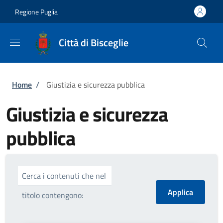
Salta al contenuto principale
Skip to footer content
Regione Puglia
Città di Bisceglie
Briciole di pane
Home
/
Giustizia e sicurezza pubblica
Giustizia e sicurezza
pubblica
Cerca i contenuti che nel
titolo contengono: