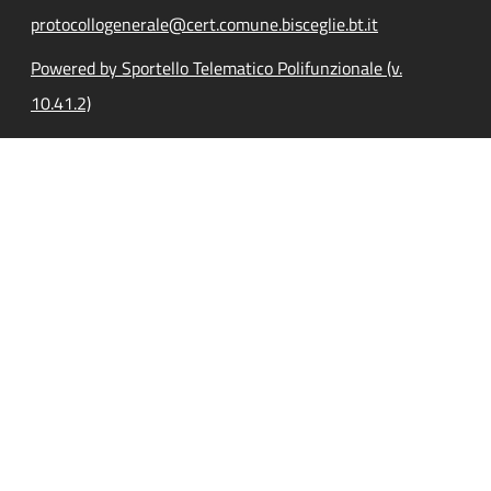
protocollogenerale@cert.comune.bisceglie.bt.it
Powered by Sportello Telematico Polifunzionale (v.
10.41.2)