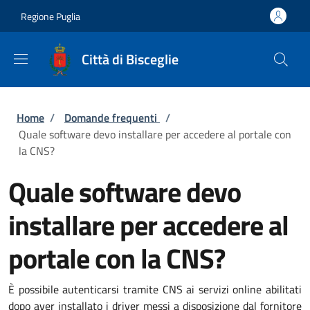
Salta al contenuto principale
Skip to footer content
Regione Puglia
Città di Bisceglie
Briciole di pane
Home
/
Domande frequenti
/
Quale software devo installare per accedere al portale con
la CNS?
Quale software devo
installare per accedere al
portale con la CNS?
È possibile autenticarsi tramite CNS ai servizi online abilitati
dopo aver installato i driver messi a disposizione dal fornitore