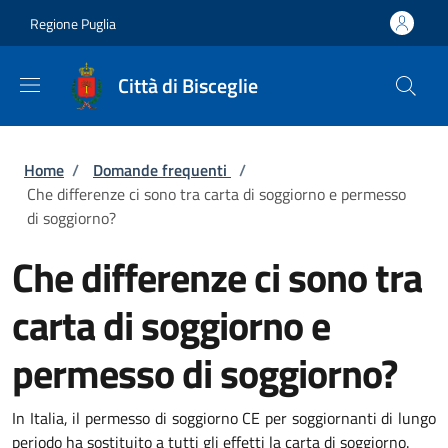
Salta al contenuto principale
Skip to footer content
Regione Puglia
Città di Bisceglie
Briciole di pane
Home
/
Domande frequenti
/
Che differenze ci sono tra carta di soggiorno e permesso
di soggiorno?
Che differenze ci sono tra
carta di soggiorno e
permesso di soggiorno?
In Italia, il permesso di soggiorno CE per soggiornanti di lungo
periodo ha sostituito a tutti gli effetti la carta di soggiorno.