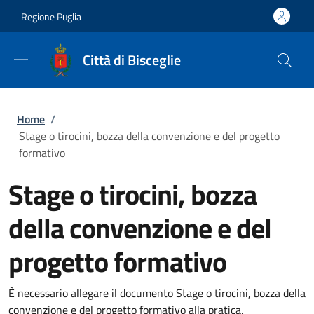
Salta al contenuto principale
Skip to footer content
Regione Puglia
Città di Bisceglie
Briciole di pane
Home
/
Stage o tirocini, bozza della convenzione e del progetto
formativo
Stage o tirocini, bozza
della convenzione e del
progetto formativo
È necessario allegare il documento Stage o tirocini, bozza della
convenzione e del progetto formativo alla pratica.