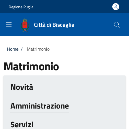
Salta al contenuto principale
Skip to footer content
Regione Puglia
Città di Bisceglie
Briciole di pane
Home
/
Matrimonio
Matrimonio
Novità
Amministrazione
Servizi