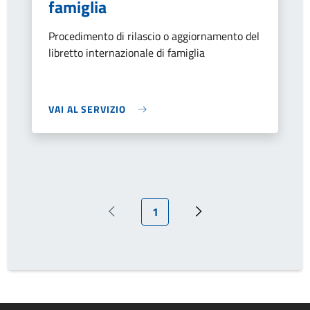
famiglia
Procedimento di rilascio o aggiornamento del
libretto internazionale di famiglia
VAI AL SERVIZIO
Pagina attuale
1
Pagina precedente
Prossima pagina