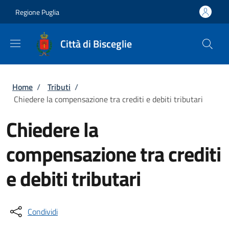
Salta al contenuto principale
Skip to footer content
Regione Puglia
Città di Bisceglie
Briciole di pane
Home
/
Tributi
/
Chiedere la compensazione tra crediti e debiti tributari
Chiedere la
compensazione tra crediti
e debiti tributari
Condividi