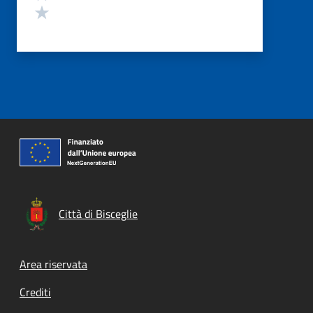
Valuta 1 stelle su 5
Città di Bisceglie
Footer menu
Area riservata
Crediti