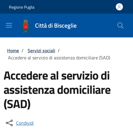
Salta al contenuto principale
Skip to footer content
Regione Puglia
Città di Bisceglie
Briciole di pane
Home
/
Servizi sociali
/
Accedere al servizio di assistenza domiciliare (SAD)
Accedere al servizio di
assistenza domiciliare
(SAD)
Condividi