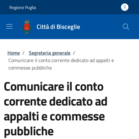
Salta al contenuto principale
Skip to footer content
Regione Puglia
Città di Bisceglie
Briciole di pane
Home
/
Segreteria generale
/
Comunicare il conto corrente dedicato ad appalti e
commesse pubbliche
Comunicare il conto
corrente dedicato ad
appalti e commesse
pubbliche