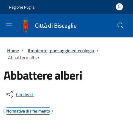
Salta al contenuto principale
Skip to footer content
Regione Puglia
Città di Bisceglie
Briciole di pane
Home
/
Ambiente, paesaggio ed ecologia
/
Abbattere alberi
Abbattere alberi
Condividi
Normativa di riferimento